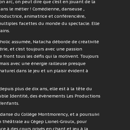
son arc, on peut dire que c’est en jouant de la
ans le métier ! Comédienne, danseuse ,
oductrice, animatrice et conférencière,
ultiples facettes du monde du spectacle. Elle
ains.
holic assumée, Natacha déborde de créativité
érie, et c’est toujours avec une passion
 front tous les défis qui la motivent. Toujours
 mais avec une énergie railleuse presque
aturel dans le jeu et un plaisir évident à
puis plus de dix ans, elle est à la tête du
ble Identité, des évènements Les Productions
d’enfants.
 danse du Collège Montmorency, et a poursuivi
n théâtrale au Cégep Lionel-Groulx, pour
ce à des cours privés en chant et jeu à la