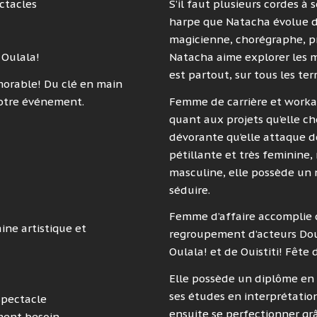
ectacles
S’il faut plusieurs cordes à 
harpe que Natacha évolue d
magicienne, chorégraphe, pr
Natacha aime explorer les m
 Oulala!
est partout, sur tous les terr
morable! Du clé en main
Femme de carrière et worka
votre événement.
quant aux projets qu’elle ch
dévorante qu’elle attaque de
pétillante et très feminine,
masculine, elle possède un n
séduire.
Femme d’affaire accomplie de
ine artistique et
regroupement d’acteurs Dou
Oulala! et de Ouistiti! Fête 
Elle possède un diplôme en
ses études en interprétatio
spectacle
ensuite se perfectionner grâ
iment besoin