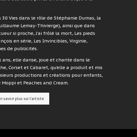
ns 30 Vies dans le rôle de Stéphanie Dumas, la
uillaume Lemay-Thivierge), ainsi que dans
ueur si proche, J’ai frôlé la mort, Les pieds
ois en série, Les Invincibles, Virginie,
es de publicités.
x ans, elle danse, joue et chante dans le
he, Corset et Cabaret, qu’elle a produit et mis
usieurs productions et créations pour enfants,
 Moppi et Peaches and Cream.
n savoir plus sur l'artiste